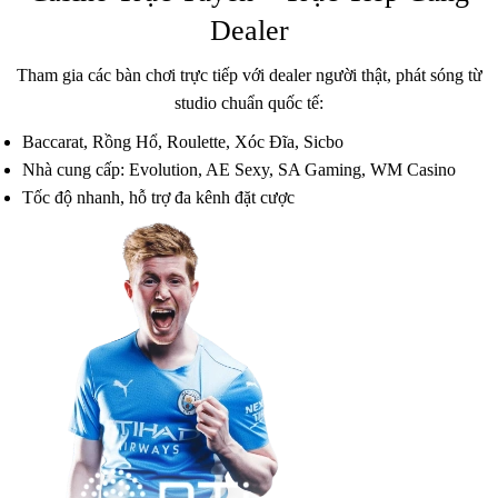
Dealer
Tham gia các bàn chơi trực tiếp với dealer người thật, phát sóng từ
studio chuẩn quốc tế:
Baccarat, Rồng Hổ, Roulette, Xóc Đĩa, Sicbo
Nhà cung cấp: Evolution, AE Sexy, SA Gaming, WM Casino
Tốc độ nhanh, hỗ trợ đa kênh đặt cược