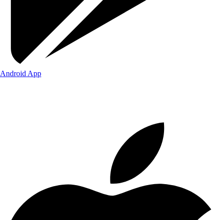
Android App