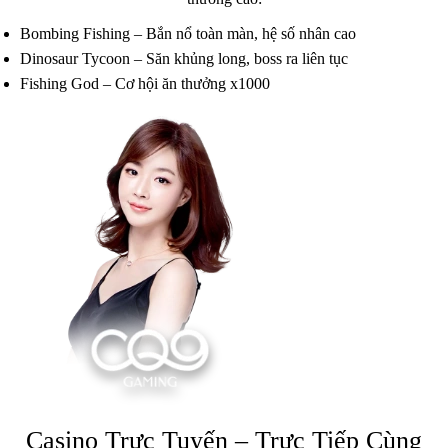
Bombing Fishing – Bắn nổ toàn màn, hệ số nhân cao
Dinosaur Tycoon – Săn khủng long, boss ra liên tục
Fishing God – Cơ hội ăn thưởng x1000
Casino Trực Tuyến – Trực Tiếp Cùng